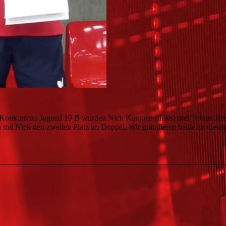
er Konkurrenz Jugend 19 B wurden Nick Kampen (links) und Tobias Ja
 mit Nick den zweiten Platz im Doppel. Wir gratulieren beide zu diese