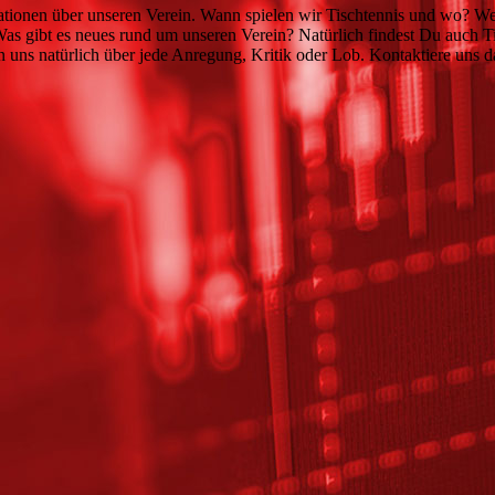
ionen über unseren Verein. Wann spielen wir Tischtennis und wo? Wer 
 Was gibt es neues rund um unseren Verein? Natürlich findest Du auch T
n uns natürlich über jede Anregung, Kritik oder Lob. Kontaktiere uns