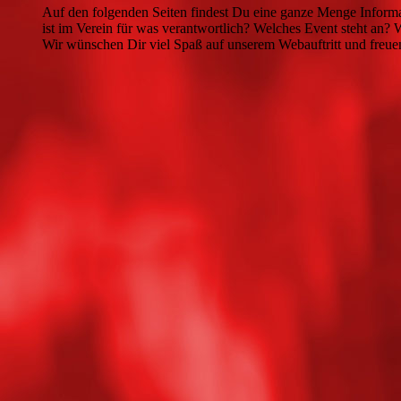
Auf den folgenden Seiten findest Du eine ganze Menge Informat
ist im Verein für was verantwortlich? Welches Event steht an?
Wir wünschen Dir viel Spaß auf unserem Webauftritt und freue