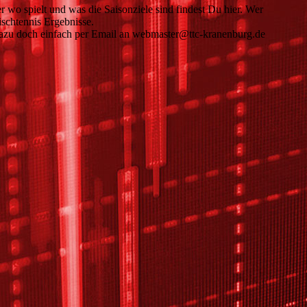
wo spielt und was die Saisonziele sind findest Du hier. Wer
ischtennis Ergebnisse.
 dazu doch einfach per Email an webmaster@ttc-kranenburg.de